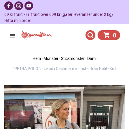
69 kr frakt - Fri frakt över 699 kr (gäller leveranser under 2 kg)
Hitta min order
0
Hem
Mönster
Stickmönster
Dam
"PETRA POLO" stickad i Cashmere mönster från PetiteKnit