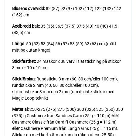
Blusens övervidd:
82 (87) 92 (97) 102 (112) 122 (132) 142
(152) cm
Axelbredd bak:
35 (35) 36,5 (37,5) 37,5 (40) 40 (40) 41,5
(43,5) cm
Längd:
50 (52) 53 (54) 56 (57) 58 (59) 62 (63) cm (mätt
mitt bak utan krage)
Stickfasthet:
24 maskor x 38 varv i slätstickning på stickor
3 mm = 10 x 10 cm
Stickförslag:
Rundsticka 3 mm (60, 80 och/eller 100 cm),
rundsticka 2 mm (40, 60, 80 och/eller 100 cm),
strumpstickor 3 mm och 2 mm (om du inte stickar med
Magic Loop-teknik)
Material:
250-275 (275) 275 (300) 300 (325) 325 (350) 350
(375) g Cashmere från Sandnes Garn (25 g = 110 m)
eller
Cashmere Classic från Cardiff Cashmere (25 g = 112 m)
eller
Cashmere Premium från Lang Yarns (25 g = 115 m).
Stickar du med korta ärmar kan du räkna ut ca. 25-50 g