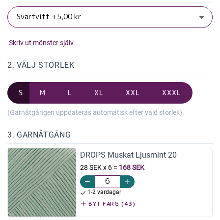
Skriv ut mönster själv
2. VÄLJ STORLEK
S
M
L
XL
XXL
XXXL
(Garnåtgången uppdateras automatisk efter vald storlek)
3. GARNÅTGÅNG
DROPS Muskat Ljusmint 20
28 SEK x 6
=
168 SEK
1-2 vardagar
BYT FÄRG (43)