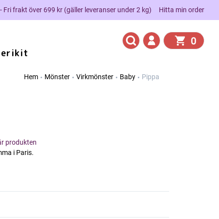
 - Fri frakt över 699 kr (gäller leveranser under 2 kg)
Hitta min order
0
erikit
Hem
Mönster
Virkmönster
Baby
Pippa
här produkten
 i Paris.