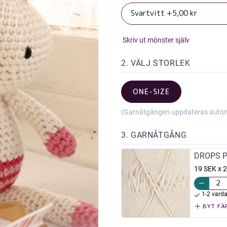
Skriv ut mönster själv
2. VÄLJ STORLEK
ONE-SIZE
(Garnåtgången uppdateras automat
3. GARNÅTGÅNG
DROPS Pa
19 SEK x 2
1-2 vard
BYT FÄ