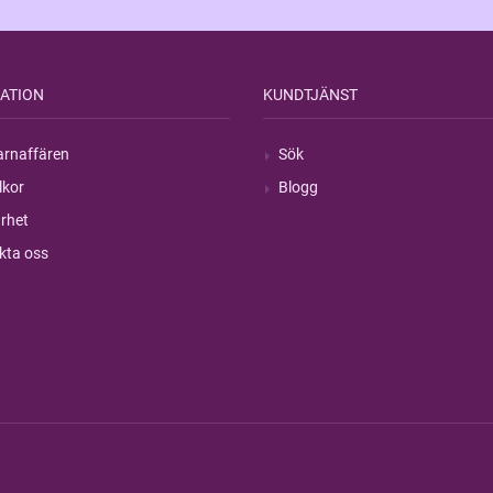
ATION
KUNDTJÄNST
rnaffären
Sök
lkor
Blogg
rhet
kta oss