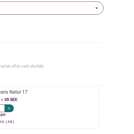
isk efter vald storlek)
ris Natur 17
=
38 SEK
agar
RG (58)