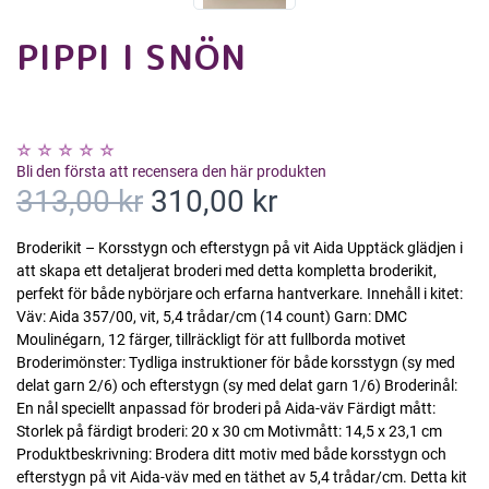
PIPPI I SNÖN
Bli den första att recensera den här produkten
313,00 kr
310,00 kr
Broderikit – Korsstygn och efterstygn på vit Aida Upptäck glädjen i
att skapa ett detaljerat broderi med detta kompletta broderikit,
perfekt för både nybörjare och erfarna hantverkare. Innehåll i kitet:
Väv: Aida 357/00, vit, 5,4 trådar/cm (14 count) Garn: DMC
Moulinégarn, 12 färger, tillräckligt för att fullborda motivet
Broderimönster: Tydliga instruktioner för både korsstygn (sy med
delat garn 2/6) och efterstygn (sy med delat garn 1/6) Broderinål:
En nål speciellt anpassad för broderi på Aida-väv Färdigt mått:
Storlek på färdigt broderi: 20 x 30 cm Motivmått: 14,5 x 23,1 cm
Produktbeskrivning: Brodera ditt motiv med både korsstygn och
efterstygn på vit Aida-väv med en täthet av 5,4 trådar/cm. Detta kit