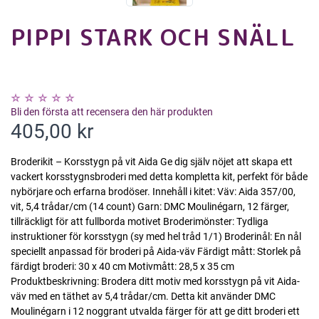
PIPPI STARK OCH SNÄLL
Bli den första att recensera den här produkten
405,00 kr
Broderikit – Korsstygn på vit Aida Ge dig själv nöjet att skapa ett
vackert korsstygnsbroderi med detta kompletta kit, perfekt för både
nybörjare och erfarna brodöser. Innehåll i kitet: Väv: Aida 357/00,
vit, 5,4 trådar/cm (14 count) Garn: DMC Moulinégarn, 12 färger,
tillräckligt för att fullborda motivet Broderimönster: Tydliga
instruktioner för korsstygn (sy med hel tråd 1/1) Broderinål: En nål
speciellt anpassad för broderi på Aida-väv Färdigt mått: Storlek på
färdigt broderi: 30 x 40 cm Motivmått: 28,5 x 35 cm
Produktbeskrivning: Brodera ditt motiv med korsstygn på vit Aida-
väv med en täthet av 5,4 trådar/cm. Detta kit använder DMC
Moulinégarn i 12 noggrant utvalda färger för att ge ditt broderi ett