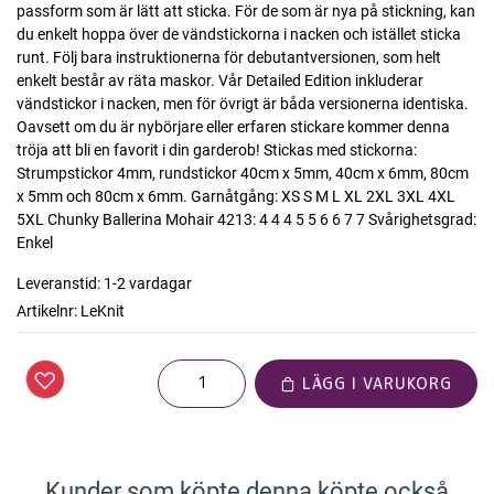
passform som är lätt att sticka. För de som är nya på stickning, kan
du enkelt hoppa över de vändstickorna i nacken och istället sticka
runt. Följ bara instruktionerna för debutantversionen, som helt
enkelt består av räta maskor. Vår Detailed Edition inkluderar
vändstickor i nacken, men för övrigt är båda versionerna identiska.
Oavsett om du är nybörjare eller erfaren stickare kommer denna
tröja att bli en favorit i din garderob! Stickas med stickorna:
Strumpstickor 4mm, rundstickor 40cm x 5mm, 40cm x 6mm, 80cm
x 5mm och 80cm x 6mm. Garnåtgång: XS S M L XL 2XL 3XL 4XL
5XL Chunky Ballerina Mohair 4213: 4 4 4 5 5 6 6 7 7 Svårighetsgrad:
Enkel
Leveranstid:
1-2 vardagar
Artikelnr:
LeKnit
LÄGG I VARUKORG
Kunder som köpte denna köpte också