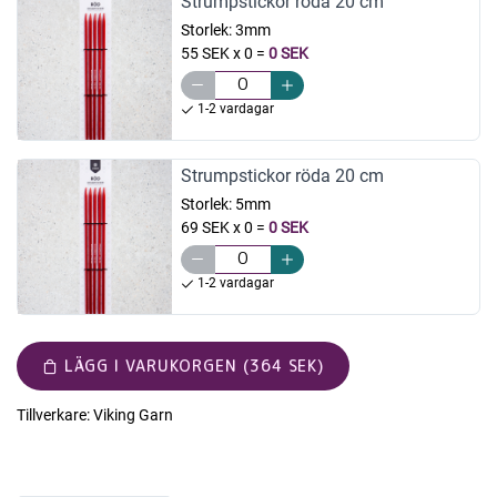
Strumpstickor röda 20 cm
Storlek:
3mm
55 SEK x 0
=
0 SEK
1-2 vardagar
Strumpstickor röda 20 cm
Storlek:
5mm
69 SEK x 0
=
0 SEK
1-2 vardagar
LÄGG I VARUKORGEN (364 SEK)
Tillverkare:
Viking Garn