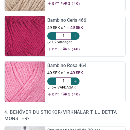
BYT FÄRG (40)
Bambino Ceris 466
49 SEK x 1
=
49 SEK
1-2 vardagar
BYT FÄRG (40)
Bambino Rosa 464
49 SEK x 1
=
49 SEK
5-7 VARDAGAR
BYT FÄRG (40)
4. BEHÖVER DU STICKOR/VIRKNÅLAR TILL DETTA
MÖNSTER?