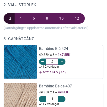
2. VÄLJ STORLEK
2
4
6
8
10
12
(Garnåtgången uppdateras automatisk efter vald storlek)
3. GARNÅTGÅNG
Bambino Blå 424
49 SEK x 3
=
147 SEK
1-2 vardagar
BYT FÄRG (40)
Bambino Beige 407
49 SEK x 1
=
49 SEK
1-2 vardagar