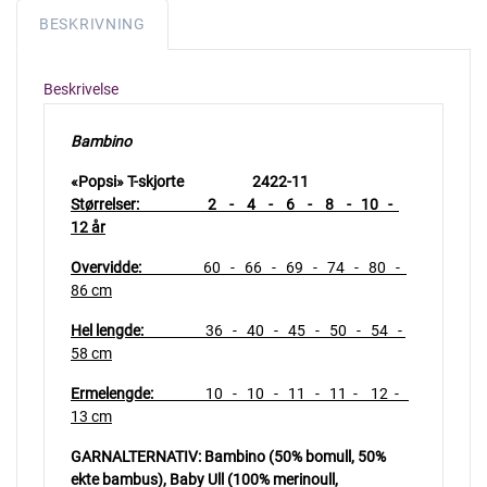
BESKRIVNING
Beskrivelse
Bambino
«Popsi» T-skjorte 2422-11
Størrelser: 2 - 4 - 6 - 8 - 10 -
12 år
Overvidde:
60 - 66 - 69 - 74 - 80 -
86 cm
Hel lengde:
36 - 40 - 45 - 50 - 54 -
58 cm
Ermelengde:
10 - 10 - 11 - 11 - 12 -
13 cm
GARNALTERNATIV: Bambino (50% bomull, 50%
ekte bambus), Baby Ull (100% merinoull,