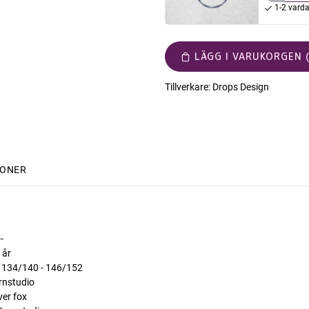
1-2 vard
LÄGG I VARUKORGEN (
Tillverkare:
Drops Design
IONER
--
 år
 - 134/140 - 146/152
rnstudio
ver fox