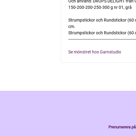
Och använd: DROPS DELIGHT från 
150-200-200-250-300 g nr 01, grå
Strumpstickor och Rundstickor (60 cm)
cm.
Strumpstickor och Rundstickor (60 cm) 
-------------------------------------------------------
Se mönstret hos Garnstudio
Prenumerera på 