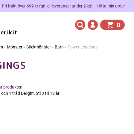
 - Fri frakt över 699 kr (gäller leveranser under 2 kg)
Hitta min order
0
erikit
em
Mönster
Stickmönster
Barn
Power Leggings
GINGS
här produkten
ch 1 tråd Delight. Stl 3 till 12 år