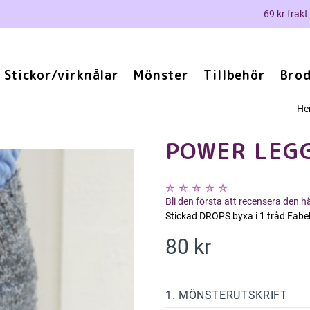
69 kr frakt
Stickor/virknålar
Mönster
Tillbehör
Brod
H
POWER LEG
Bli den första att recensera den 
Stickad DROPS byxa i 1 tråd Fabel o
80 kr
1. MÖNSTERUTSKRIFT