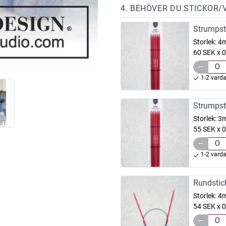
4. BEHÖVER DU STICKOR/
Strumpst
Storlek:
4
60 SEK x 0
1-2 vard
Strumpst
Storlek:
3
55 SEK x 0
1-2 vard
Rundstic
Storlek:
4
54 SEK x 0