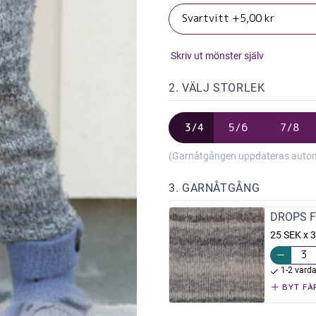
Skriv ut mönster själv
2. VÄLJ STORLEK
3/4
5/6
7/8
(Garnåtgången uppdateras automat
3. GARNÅTGÅNG
DROPS Fab
25 SEK x 3
1-2 vard
BYT FÄ