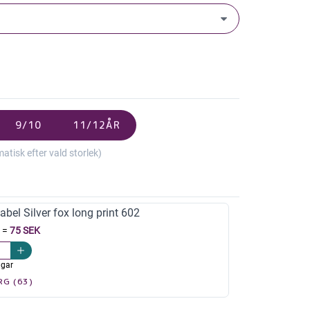
9/10
11/12ÅR
isk efter vald storlek)
el Silver fox long print 602
=
75 SEK
agar
RG (63)