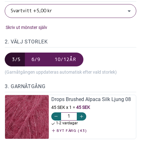
Skriv ut mönster själv
2. VÄLJ STORLEK
3/5
6/9
10/12ÅR
(Garnåtgången uppdateras automatisk efter vald storlek)
3. GARNÅTGÅNG
Drops Brushed Alpaca Silk Ljung 08
45 SEK x 1
=
45 SEK
1-2 vardagar
BYT FÄRG (43)