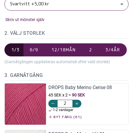
Skriv ut mönster själv
2. VÄLJ STORLEK
1/3
6/9
12/18MÅN
2
3/4ÅR
(Garnåtgången uppdateras automatisk efter vald storlek)
3. GARNÅTGÅNG
DROPS Baby Merino Cerise 08
45 SEK x 2
=
90 SEK
1-2 vardagar
BYT FÄRG (61)