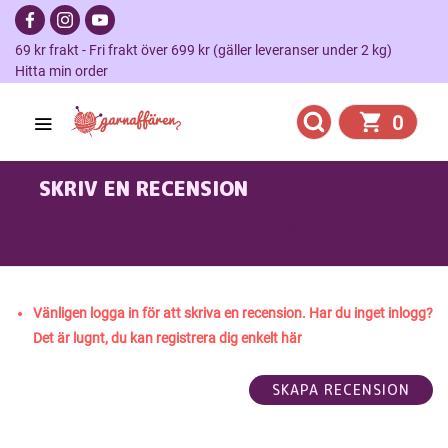
69 kr frakt - Fri frakt över 699 kr (gäller leveranser under 2 kg)
Hitta min order
0
SKRIV EN RECENSION
STICKMÖNSTER
TILL TRÖJA I DROPS NEPAL MED A-FORM,
RUNT OK, FLÄTOR OCH HÅLMÖNSTER.
Vänligen logga in för att skriva en recension. Har du inget inlogg?
Det är lugnt, du kan registrera dig enkelt här