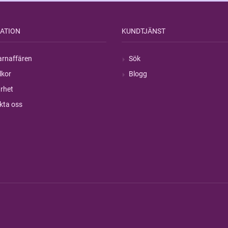
ATION
KUNDTJÄNST
rnaffären
Sök
lkor
Blogg
rhet
kta oss