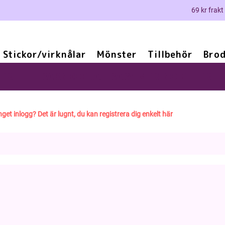
69 kr frakt
Stickor/virknålar
Mönster
Tillbehör
Brod
R TILL BARNKOFTA I BABY MERINO ELLER LI
nget inlogg? Det är lugnt, du kan registrera dig enkelt här