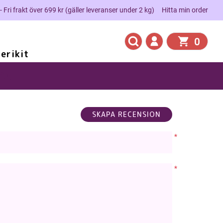
 - Fri frakt över 699 kr (gäller leveranser under 2 kg)
Hitta min order
0
erikit
SA
*
*