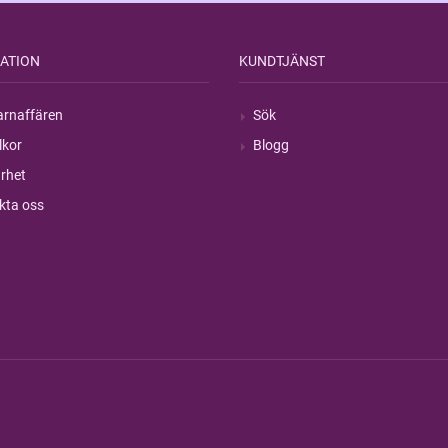
ATION
KUNDTJÄNST
rnaffären
Sök
lkor
Blogg
rhet
kta oss