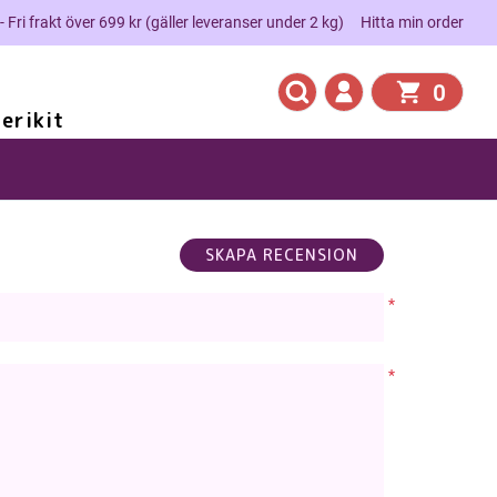
 - Fri frakt över 699 kr (gäller leveranser under 2 kg)
Hitta min order
0
erikit
*
*