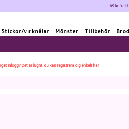
69 kr frakt
Stickor/virknålar
Mönster
Tillbehör
Brod
ICKAD MÖSSA I KARISMA
nget inlogg? Det är lugnt, du kan registrera dig enkelt här