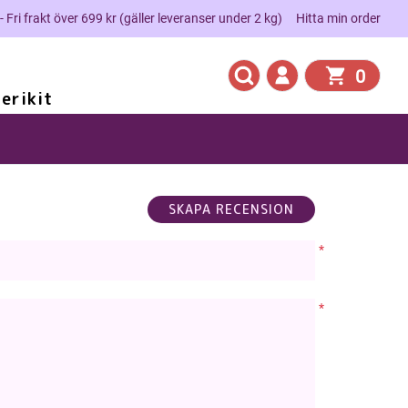
 - Fri frakt över 699 kr (gäller leveranser under 2 kg)
Hitta min order
0
erikit
*
*