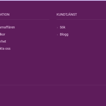
ATION
KUNDTJÄNST
rnaffären
Sök
lkor
Blogg
rhet
kta oss