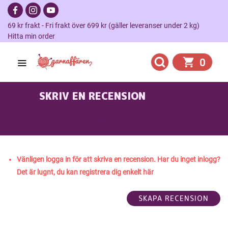
69 kr frakt - Fri frakt över 699 kr (gäller leveranser under 2 kg)
Hitta min order
0
SKRIV EN RECENSION
TOVADE
MUSTOFFLOR I ALASKA ULLGARN FRÅN
GARNSTUDIO
Vänligen logga in för att skriva en recension. Har du inget inlogg?
Det är lugnt, du kan registrera dig enkelt här