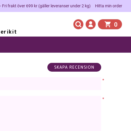
 - Fri frakt över 699 kr (gäller leveranser under 2 kg)
Hitta min order
0
erikit
*
*