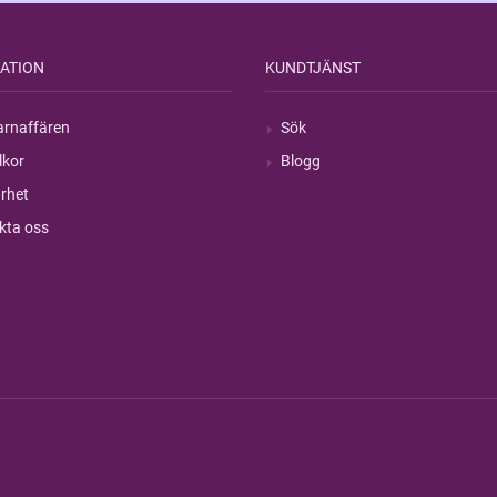
ATION
KUNDTJÄNST
rnaffären
Sök
lkor
Blogg
rhet
kta oss