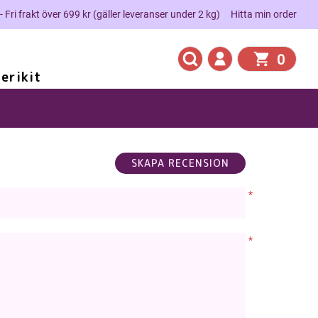
 - Fri frakt över 699 kr (gäller leveranser under 2 kg)
Hitta min order
0
erikit
*
*