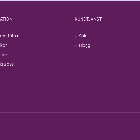
ATION
KUNDTJÄNST
rnaffären
Sök
lkor
Blogg
rhet
kta oss