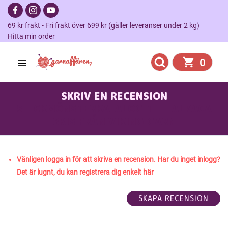
69 kr frakt - Fri frakt över 699 kr (gäller leveranser under 2 kg)
Hitta min order
0
SKRIV EN RECENSION
STICKMÖNSTERKATALOG TILL ALPACA
BRIS FRÅN VIKING GARN
Vänligen logga in för att skriva en recension. Har du inget inlogg?
Det är lugnt, du kan registrera dig enkelt här