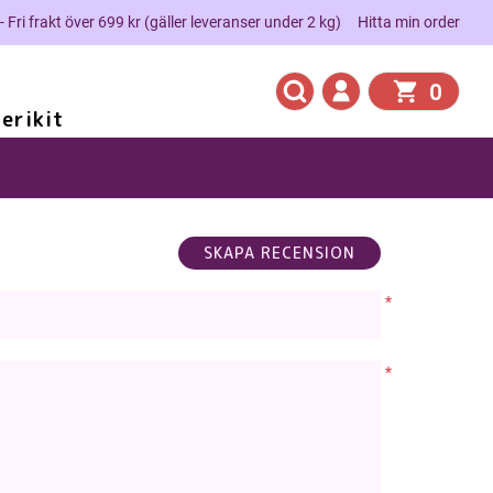
 - Fri frakt över 699 kr (gäller leveranser under 2 kg)
Hitta min order
0
erikit
*
*