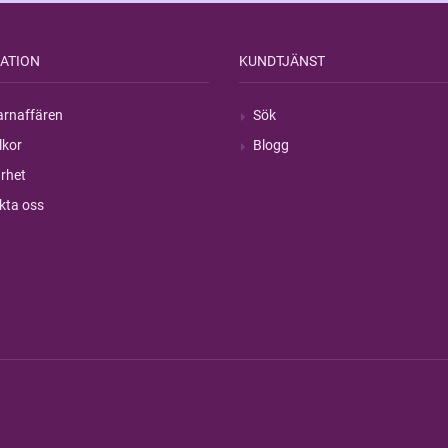
ATION
KUNDTJÄNST
rnaffären
Sök
lkor
Blogg
rhet
kta oss