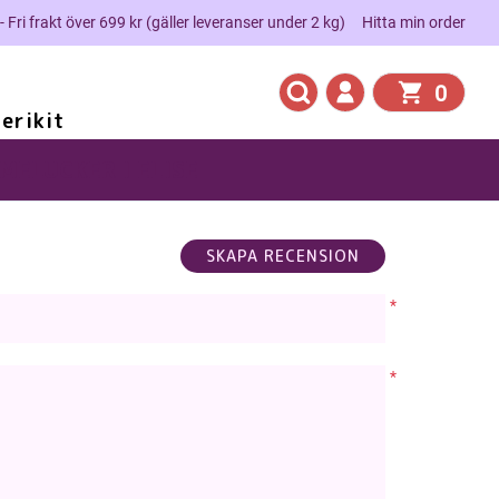
 - Fri frakt över 699 kr (gäller leveranser under 2 kg)
Hitta min order
0
erikit
MELUCKER I ELISE
*
*