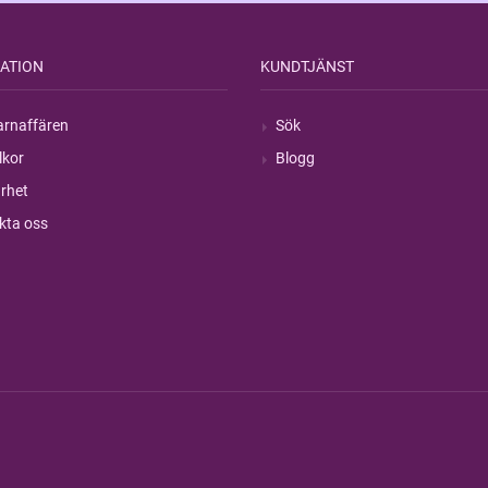
ATION
KUNDTJÄNST
rnaffären
Sök
lkor
Blogg
rhet
kta oss