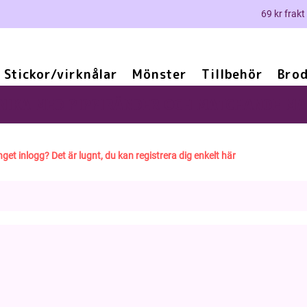
69 kr frakt
Stickor/virknålar
Mönster
Tillbehör
Brod
UNIKA MED PIPPIRÄNDER OCH MATCHANDE MA
nget inlogg? Det är lugnt, du kan registrera dig enkelt här