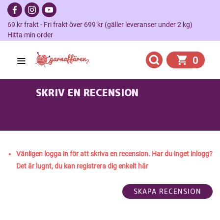
69 kr frakt - Fri frakt över 699 kr (gäller leveranser under 2 kg)
Hitta min order
0
SKRIV EN RECENSION
"MARIUS
BARNEGENSER" I SMART 2411-1,
MÖNSTER PÅ NORSKA
Vänligen logga in för att skriva en recension. Har du inget inlogg?
Det är lugnt, du kan registrera dig enkelt här