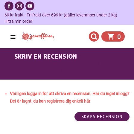
69 kr frakt - Fri frakt över 699 kr (gäller leveranser under 2 kg)
Hitta min order
0
SKRIV EN RECENSION
"CLEMENTINE
DRESS" STICKAS I TYNN MERINOULL
2501-9
Vänligen logga in för att skriva en recension. Har du inget inlogg?
Det är lugnt, du kan registrera dig enkelt här