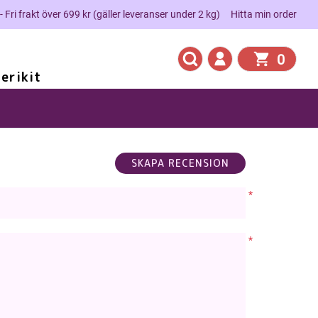
 - Fri frakt över 699 kr (gäller leveranser under 2 kg)
Hitta min order
0
erikit
*
*