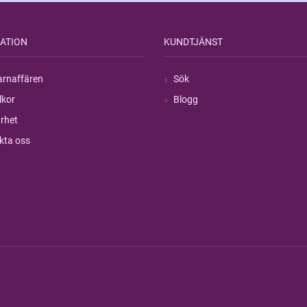
ATION
KUNDTJÄNST
rnaffären
Sök
lkor
Blogg
rhet
kta oss