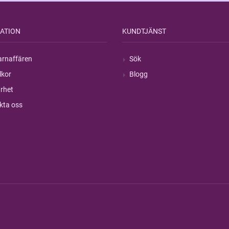
ATION
KUNDTJÄNST
rnaffären
Sök
lkor
Blogg
rhet
kta oss