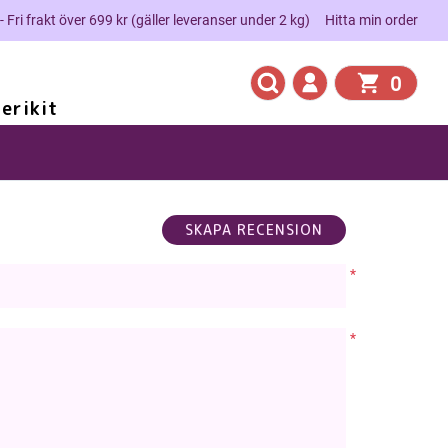
 - Fri frakt över 699 kr (gäller leveranser under 2 kg)
Hitta min order
0
erikit
*
*