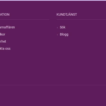
ATION
KUNDTJÄNST
rnaffären
Sök
lkor
Blogg
rhet
kta oss