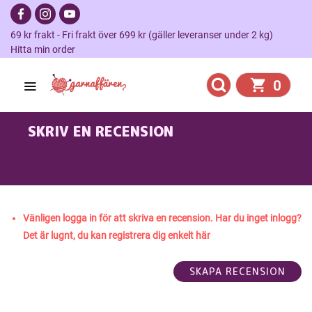
69 kr frakt - Fri frakt över 699 kr (gäller leveranser under 2 kg)
Hitta min order
0
SKRIV EN RECENSION
"SUMMER TOP"
STICKAD MED EN TRÅD TYNN LINE OCH
EN TRÅD MANDARIN PETITE 2504-3A
Vänligen logga in för att skriva en recension. Har du inget inlogg?
Det är lugnt, du kan registrera dig enkelt här