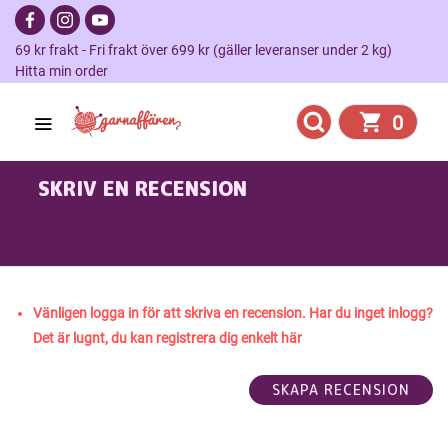
69 kr frakt - Fri frakt över 699 kr (gäller leveranser under 2 kg)
Hitta min order
0
SKRIV EN RECENSION
"LILLE SOMMER
ELLA" STICKAD I SUNDAY MÖNSTER FRÅN
LEKNIT
Vänligen logga in för att skriva en recension. Har du inget inlogg?
Det är lugnt, du kan registrera dig enkelt här