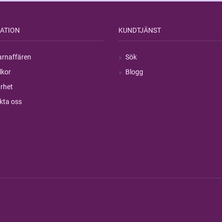
ATION
KUNDTJÄNST
rnaffären
Sök
lkor
Blogg
rhet
kta oss