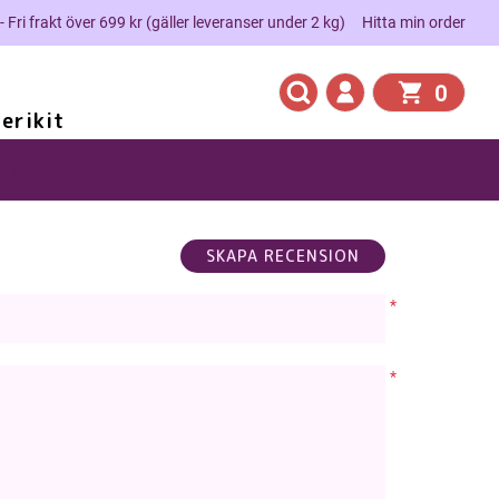
 - Fri frakt över 699 kr (gäller leveranser under 2 kg)
Hitta min order
0
erikit
3 CM)
*
*