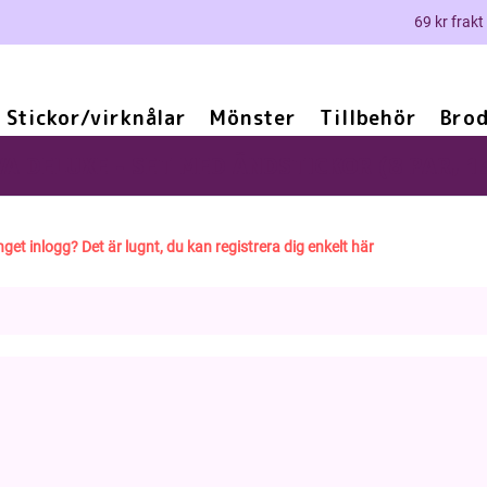
69 kr frakt
Stickor/virknålar
Mönster
Tillbehör
Brod
A DELUXE - SET MED ÄNDSTICKOR (8 PAR, 1
nget inlogg? Det är lugnt, du kan registrera dig enkelt här