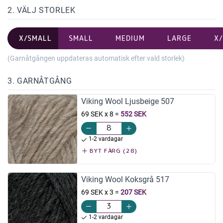
2. VÄLJ STORLEK
X/SMALL
SMALL
MEDIUM
LARGE
X
(Garnåtgången uppdateras automatisk efter vald storlek)
3. GARNÅTGÅNG
Viking Wool Ljusbeige 507
69 SEK x 8
=
552 SEK
1-2 vardagar
BYT FÄRG (28)
Viking Wool Koksgrå 517
69 SEK x 3
=
207 SEK
1-2 vardagar