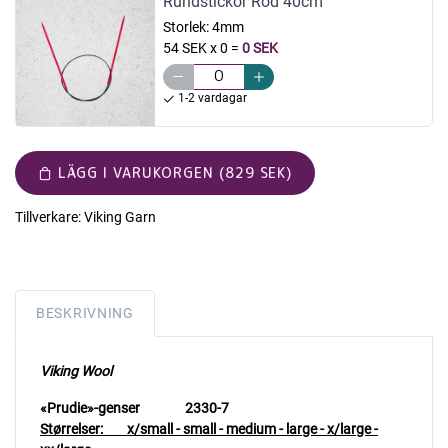
Rundstickor Röd 40cm
Storlek:
4mm
54 SEK x 0
=
0 SEK
1-2 vardagar
LÄGG I VARUKORGEN (829 SEK)
Tillverkare:
Viking Garn
BESKRIVNING
Viking Wool
«Prudie»-genser 2330-7
Størrelser:
x/small - small - medium - large - x/large -