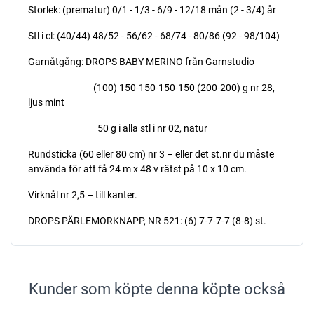
Storlek: (prematur) 0/1 - 1/3 - 6/9 - 12/18 mån (2 - 3/4) år
Stl i cl: (40/44) 48/52 - 56/62 - 68/74 - 80/86 (92 - 98/104)
Garnåtgång: DROPS BABY MERINO från Garnstudio
(100) 150-150-150-150 (200-200) g nr 28,
ljus mint
50 g i alla stl i nr 02, natur
Rundsticka (60 eller 80 cm) nr 3 – eller det st.nr du måste
använda för att få 24 m x 48 v rätst på 10 x 10 cm.
Virknål nr 2,5 – till kanter.
DROPS PÄRLEMORKNAPP, NR 521: (6) 7-7-7-7 (8-8) st.
Kunder som köpte denna köpte också