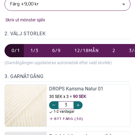
Skriv ut mönster själv
2. VÄLJ STORLEK
0/1
1/3
6/9
12/18MÅN
2
3/
(Garnåtgången uppdateras automatisk efter vald storlek)
3. GARNÅTGÅNG
DROPS Karisma Natur 01
30 SEK x 3
=
90 SEK
1-2 vardagar
BYT FÄRG (50)