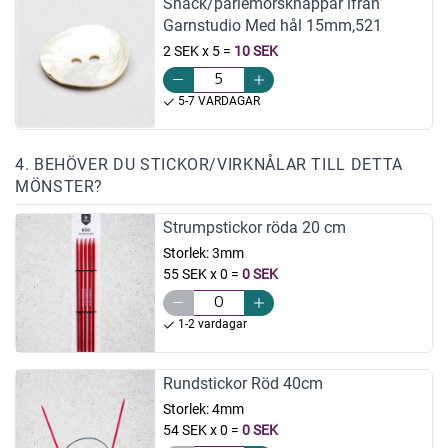
Snäck/pärlemorsknappar ifrån
Garnstudio Med hål 15mm,521
2 SEK x 5
=
10 SEK
5-7 VARDAGAR
4. BEHÖVER DU STICKOR/VIRKNÅLAR TILL DETTA
MÖNSTER?
Strumpstickor röda 20 cm
Storlek:
3mm
55 SEK x 0
=
0 SEK
1-2 vardagar
Rundstickor Röd 40cm
Storlek:
4mm
54 SEK x 0
=
0 SEK