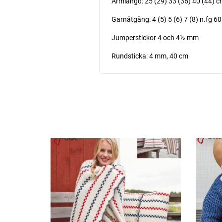
Ärmlängd: 25 (29) 33 (36) 40 (44) 
Garnåtgång: 4 (5) 5 (6) 7 (8) n.fg 6
Jumperstickor 4 och 4½ mm
Rundsticka: 4 mm, 40 cm