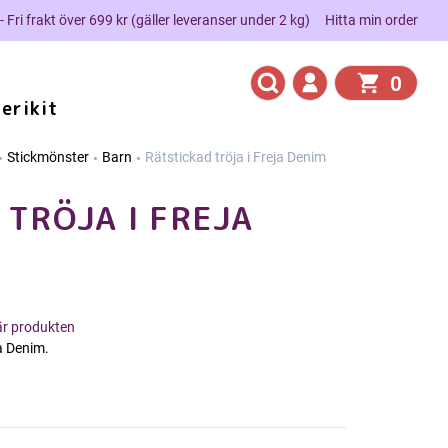
 - Fri frakt över 699 kr (gäller leveranser under 2 kg)
Hitta min order
0
erikit
Stickmönster
Barn
Rätstickad tröja i Freja Denim
 TRÖJA I FREJA
här produkten
ja Denim.