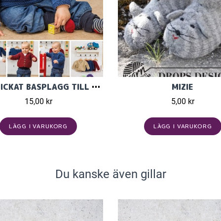
RÄTSTICKAT BASPLAGG TILL BABY I SOFT COTTON
MIZIE
15,00 kr
5,00 kr
LÄGG I VARUKORG
LÄGG I VARUKORG
Du kanske även gillar