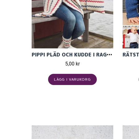
PIPPI PLÄD OCH KUDDE I RAGGI ULLGARN FRÅN JÄRBO GARN
5,00 kr
LÄGG I VARUKORG