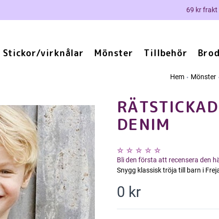
69 kr frakt
Stickor/virknålar
Mönster
Tillbehör
Brod
Hem
Mönster
RÄTSTICKAD
DENIM
Bli den första att recensera den 
Snygg klassisk tröja till barn i Fre
0 kr