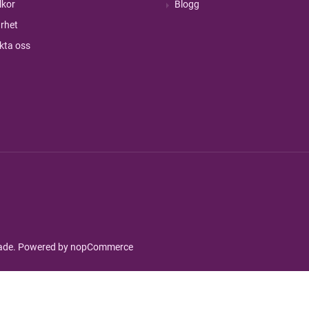
lkor
Blogg
rhet
kta oss
rade. Powered by
nopCommerce