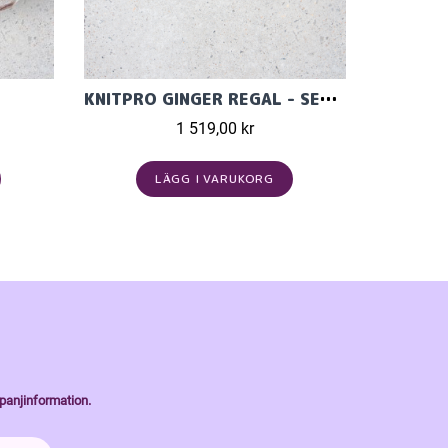
KNITPRO GINGER REGAL - SET MED ÄNDSTICKOR (11 PAR, 13 CM)
1 519,00 kr
LÄGG I VARUKORG
panjinformation.