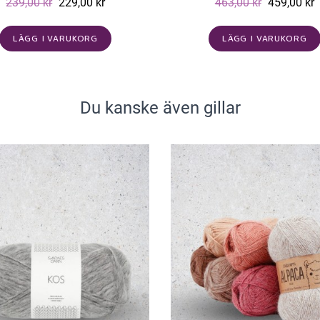
239,00 kr
229,00 kr
463,00 kr
459,00 kr
LÄGG I VARUKORG
LÄGG I VARUKORG
Du kanske även gillar