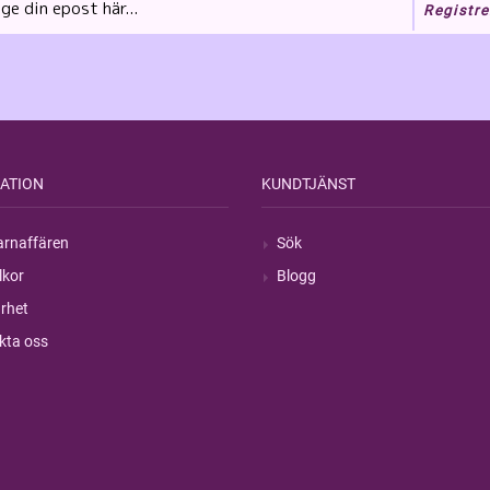
Registre
ATION
KUNDTJÄNST
rnaffären
Sök
lkor
Blogg
rhet
kta oss