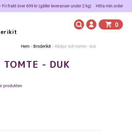
 - Fri frakt över 699 kr (gäller leveranser under 2 kg)
Hitta min order
0
erikit
Hem
Broderikit
Rådjur och tomte - duk
 TOMTE - DUK
här produkten