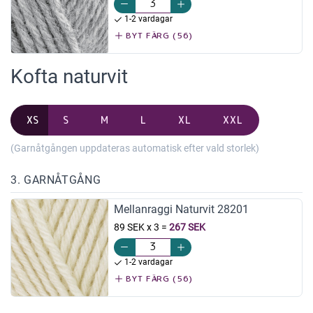
1-2 vardagar
BYT FÄRG (56)
Kofta naturvit
XS
S
M
L
XL
XXL
(Garnåtgången uppdateras automatisk efter vald storlek)
3. GARNÅTGÅNG
Mellanraggi Naturvit 28201
89 SEK x 3
=
267 SEK
1-2 vardagar
BYT FÄRG (56)