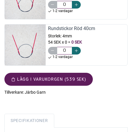
1-2 vardagar
Rundstickor Röd 40cm
Storlek:
4mm
54 SEK x 0
=
0 SEK
1-2 vardagar
LÄGG I VARUKORGEN (539 SEK)
Tillverkare:
Järbo Garn
SPECIFIKATIONER