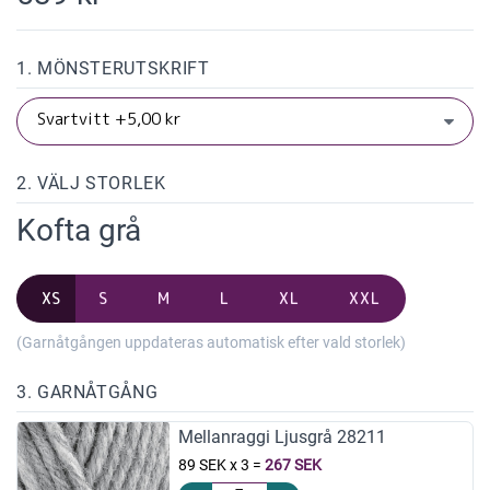
1. MÖNSTERUTSKRIFT
2. VÄLJ STORLEK
Kofta grå
XS
S
M
L
XL
XXL
(Garnåtgången uppdateras automatisk efter vald storlek)
3. GARNÅTGÅNG
Mellanraggi Ljusgrå 28211
89 SEK x 3
=
267 SEK