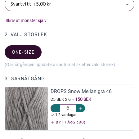
Skriv ut mönster själv
2. VÄLJ STORLEK
ONE-SIZE
(Garnåtgången uppdateras automatisk efter vald storlek)
3. GARNÅTGÅNG
DROPS Snow Mellan grå 46
25 SEK x 6
=
150 SEK
1-2 vardagar
BYT FÄRG (80)