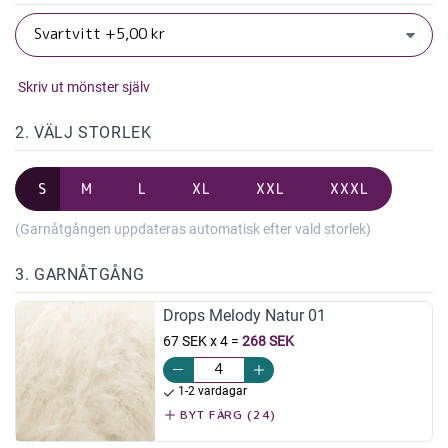
Skriv ut mönster själv
2. VÄLJ STORLEK
S
M
L
XL
XXL
XXXL
(Garnåtgången uppdateras automatisk efter vald storlek)
3. GARNÅTGÅNG
Drops Melody Natur 01
67 SEK x 4
=
268 SEK
1-2 vardagar
BYT FÄRG (24)