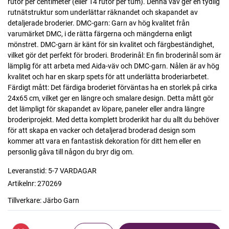
rutor per centimeter (eller 14 rutor per tum). Denna väv ger en tydlig
rutnätstruktur som underlättar räknandet och skapandet av
detaljerade broderier. DMC-garn: Garn av hög kvalitet från
varumärket DMC, i de rätta färgerna och mängderna enligt
mönstret. DMC-garn är känt för sin kvalitet och färgbeständighet,
vilket gör det perfekt för broderi. Broderinål: En fin broderinål som är
lämplig för att arbeta med Aida-väv och DMC-garn. Nålen är av hög
kvalitet och har en skarp spets för att underlätta broderiarbetet.
Färdigt mått: Det färdiga broderiet förväntas ha en storlek på cirka
24x65 cm, vilket ger en längre och smalare design. Detta mått gör
det lämpligt för skapandet av löpare, paneler eller andra längre
broderiprojekt. Med detta komplett broderikit har du allt du behöver
för att skapa en vacker och detaljerad broderad design som
kommer att vara en fantastisk dekoration för ditt hem eller en
personlig gåva till någon du bryr dig om.
Leveranstid:
5-7 VARDAGAR
Artikelnr:
270269
Tillverkare:
Järbo Garn