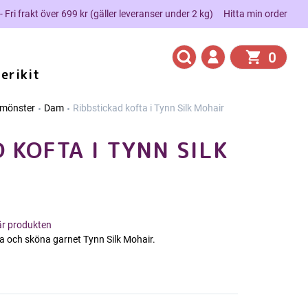
 - Fri frakt över 699 kr (gäller leveranser under 2 kg)
Hitta min order
0
erikit
kmönster
Dam
Ribbstickad kofta i Tynn Silk Mohair
 KOFTA I TYNN SILK
här produkten
ka och sköna garnet Tynn Silk Mohair.