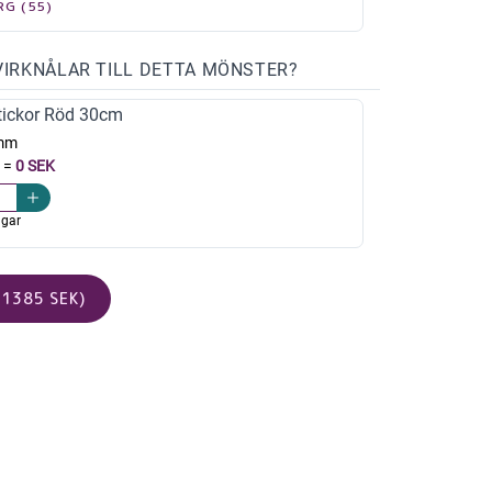
RG (55)
VIRKNÅLAR TILL DETTA MÖNSTER?
ickor Röd 30cm
mm
=
0 SEK
agar
1385 SEK)