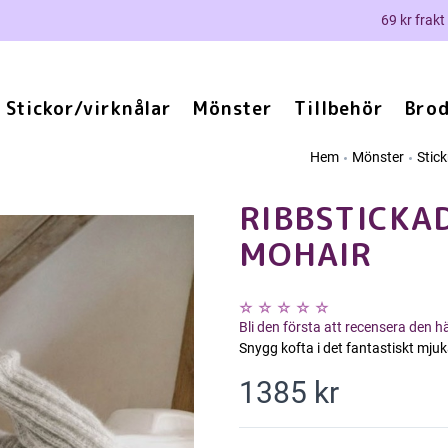
69 kr frakt
Stickor/virknålar
Mönster
Tillbehör
Brod
Hem
Mönster
Stic
RIBBSTICKAD
MOHAIR
Bli den första att recensera den 
Snygg kofta i det fantastiskt mju
1385 kr