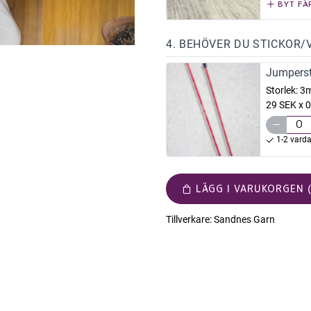
BYT FÄ
4. BEHÖVER DU STICKOR/
Jumperst
Storlek:
3
29 SEK x 0
1-2 vard
LÄGG I VARUKORGEN (
Tillverkare:
Sandnes Garn