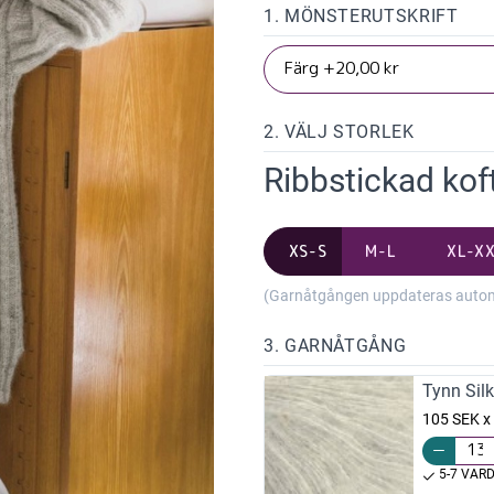
1. MÖNSTERUTSKRIFT
2. VÄLJ STORLEK
Ribbstickad kof
XS-S
M-L
XL-X
(Garnåtgången uppdateras automat
3. GARNÅTGÅNG
Tynn Sil
105 SEK x
5-7 VAR