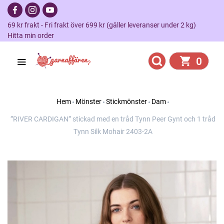
69 kr frakt - Fri frakt över 699 kr (gäller leveranser under 2 kg)
Hitta min order
0
Hem
Mönster
Stickmönster
Dam
”RIVER CARDIGAN” stickad med en tråd Tynn Peer Gynt och 1 tråd
Tynn Silk Mohair 2403-2A