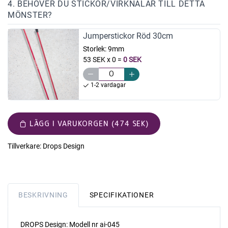
4. BEHÖVER DU STICKOR/VIRKNÅLAR TILL DETTA
MÖNSTER?
Jumperstickor Röd 30cm
Storlek:
9mm
53 SEK x 0
=
0 SEK
1-2 vardagar
LÄGG I VARUKORGEN (474 SEK)
Tillverkare:
Drops Design
BESKRIVNING
SPECIFIKATIONER
DROPS Design: Modell nr ai-045