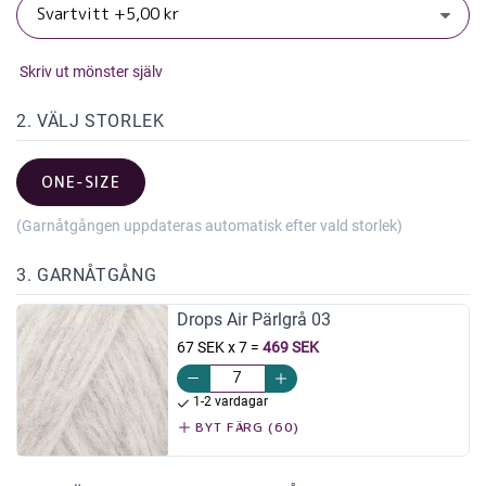
Skriv ut mönster själv
2. VÄLJ STORLEK
ONE-SIZE
(Garnåtgången uppdateras automatisk efter vald storlek)
3. GARNÅTGÅNG
Drops Air Pärlgrå 03
67 SEK x 7
=
469 SEK
1-2 vardagar
BYT FÄRG (60)