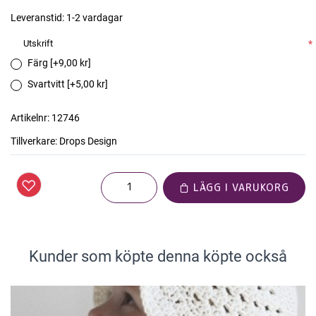
Leveranstid:
1-2 vardagar
Utskrift
*
Färg [+9,00 kr]
Svartvitt [+5,00 kr]
Artikelnr:
12746
Tillverkare:
Drops Design
LÄGG I VARUKORG
Kunder som köpte denna köpte också