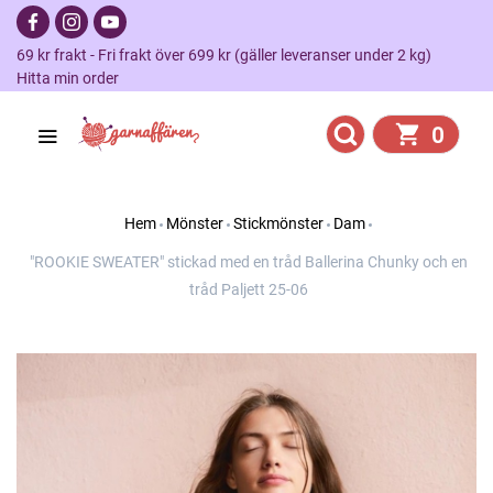
69 kr frakt - Fri frakt över 699 kr (gäller leveranser under 2 kg)
Hitta min order
0
Hem
Mönster
Stickmönster
Dam
"ROOKIE SWEATER" stickad med en tråd Ballerina Chunky och en
tråd Paljett 25-06