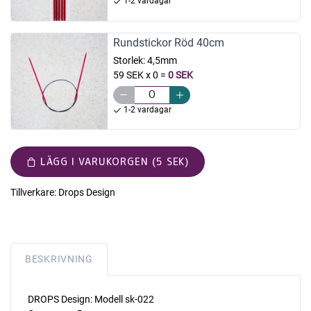
1-2 vardagar
Rundstickor Röd 40cm
Storlek:
4,5mm
59 SEK x 0
=
0 SEK
1-2 vardagar
LÄGG I VARUKORGEN (5 SEK)
Tillverkare:
Drops Design
BESKRIVNING
DROPS Design: Modell sk-022