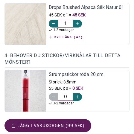
Drops Brushed Alpaca Silk Natur 01
45 SEK x 1
=
45 SEK
1-2 vardagar
BYT FÄRG (43)
4. BEHÖVER DU STICKOR/VIRKNÅLAR TILL DETTA
MÖNSTER?
Strumpstickor röda 20 cm
Storlek:
3,5mm
55 SEK x 0
=
0 SEK
1-2 vardagar
LÄGG I VARUKORGEN (99 SEK)