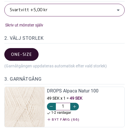
Skriv ut mönster själv
2. VÄLJ STORLEK
ONE-SIZE
(Garnåtgången uppdateras automatisk efter vald storlek)
3. GARNÅTGÅNG
DROPS Alpaca Natur 100
49 SEK x 1
=
49 SEK
1-2 vardagar
BYT FÄRG (66)