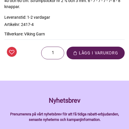
40 och 60 cm. Strumpstickor nr 2 ½ och 3 mm. 6 - 7 - 7 - 7 - 7- 8 - 8
knappar.
Leveranstid:
1-2 vardagar
Artikelnr:
2417-4
Tillverkare:
Viking Garn
LÄGG I VARUKORG
Nyhetsbrev
Prenumerera på vårt nyhetsbrev för att få tidiga rabatt-erbjudanden,
senaste nyheterns och kampanjinformation.