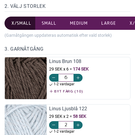
2. VÄLJ STORLEK
X/SMALL
SMALL
MEDIUM
LARGE
X
(Garnåtgången uppdateras automatisk efter vald storlek)
3. GARNÅTGÅNG
Linus Brun 108
29 SEK x 6
=
174 SEK
1-2 vardagar
BYT FÄRG (10)
Linus Ljusblå 122
29 SEK x 2
=
58 SEK
1-2 vardagar