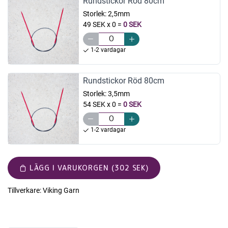
Rundstickor Röd 80cm
Storlek:
2,5mm
49 SEK x 0
=
0 SEK
1-2 vardagar
Rundstickor Röd 80cm
Storlek:
3,5mm
54 SEK x 0
=
0 SEK
1-2 vardagar
LÄGG I VARUKORGEN (302 SEK)
Tillverkare:
Viking Garn