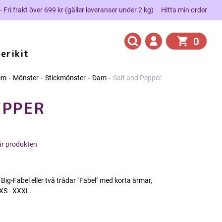
 - Fri frakt över 699 kr (gäller leveranser under 2 kg)
Hitta min order
0
erikit
em
Mönster
Stickmönster
Dam
Salt and Pepper
EPPER
här produkten
ig-Fabel eller två trådar "Fabel" med korta ärmar,
 XS - XXXL.