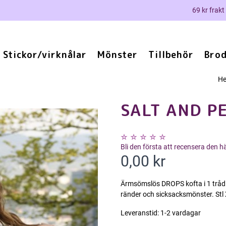
69 kr frakt
Stickor/virknålar
Mönster
Tillbehör
Brod
H
SALT AND P
Bli den första att recensera den 
0,00 kr
Ärmsömslös DROPS kofta i 1 tråd B
ränder och sicksacksmönster. Stl
Leveranstid:
1-2 vardagar