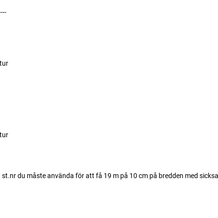
----
tur
tur
det st.nr du måste använda för att få 19 m på 10 cm på bredden med sicks