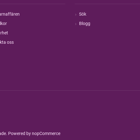
rnaffären
Sök
lkor
Blogg
rhet
kta oss
rade. Powered by
nopCommerce