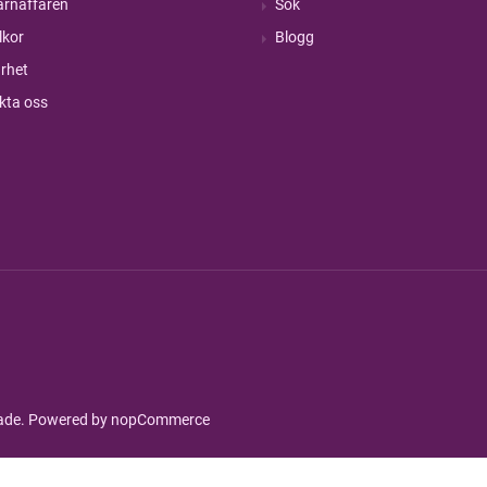
rnaffären
Sök
lkor
Blogg
rhet
kta oss
rade. Powered by
nopCommerce