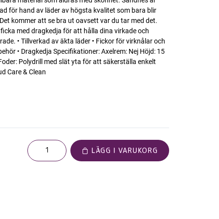
hållbara material som åldras med skönhet. Sandnes är
ad för hand av läder av högsta kvalitet som bara blir
Det kommer att se bra ut oavsett var du tar med det.
ficka med dragkedja för att hålla dina virkade och
rade. • Tillverkad av äkta läder • Fickor för virknålar och
illbehör • Dragkedja Specifikationer: Axelrem: Nej Höjd: 15
der: Polydrill med slät yta för att säkerställa enkelt
ud Care & Clean
LÄGG I VARUKORG