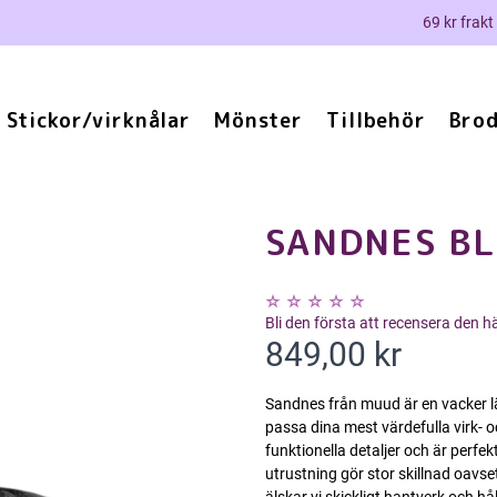
69 kr frakt
Stickor/virknålar
Mönster
Tillbehör
Brod
SANDNES BL
Bli den första att recensera den 
849,00 kr
Sandnes från muud är en vacker lä
passa dina mest värdefulla virk- 
funktionella detaljer och är perfek
utrustning gör stor skillnad oavs