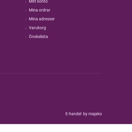
Mitt konto
Mina ordrar
Mina adresser
Varukorg
Önskelista
E-handel
by majako