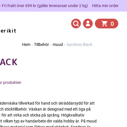
 - Fri frakt över 699 kr (gäller leveranser under 2 kg)
Hitta min order
0
erikit
Hem
Tillbehör
muud
Sandnes Black
ACK
här produkten
derväska tillverkad för hand och skräddarsydd för att
och sticktillbehör. Väskan är designad med ett öga på
t för att virka och sticka på språng. Högkvalitativ
ett vilken typ av handarbete din valda hobby är. På muud