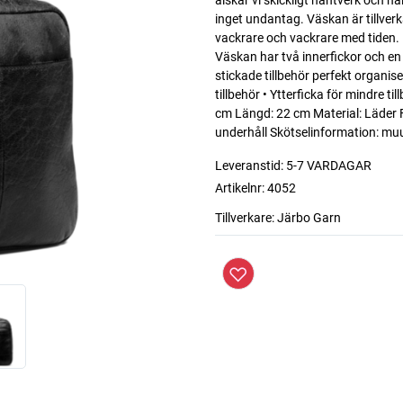
älskar vi skickligt hantverk och 
inget undantag. Väskan är tillverk
vackrare och vackrare med tiden. 
Väskan har två innerfickor och en 
stickade tillbehör perfekt organise
tillbehör • Ytterficka för mindre t
cm Längd: 22 cm Material: Läder Fo
underhåll Skötselinformation: mu
Leveranstid:
5-7 VARDAGAR
Artikelnr:
4052
Tillverkare:
Järbo Garn