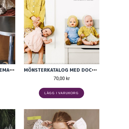
NORSKA IKONER VUXEN TEMA 72, MÖNSTER PÅ NORSKA
MÖNSTERKATALOG MED DOCK KLÄDER FRÅN SANDNES GARN TEMA 54
70,00 kr
LÄGG I VARUKORG