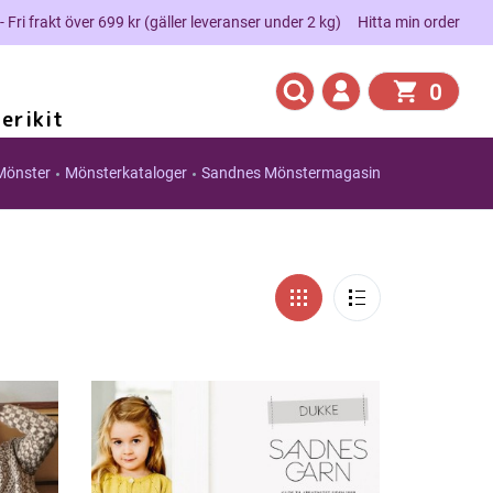
 - Fri frakt över 699 kr (gäller leveranser under 2 kg)
Hitta min order
0
erikit
Mönster
Mönsterkataloger
Sandnes Mönstermagasin