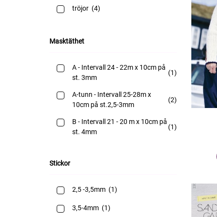
tröjor
(4)
Masktäthet
A - Intervall 24 - 22m x 10cm på
(1)
st. 3mm
A-tunn - Intervall 25-28m x
(2)
10cm på st.2,5-3mm
B - Intervall 21 - 20 m x 10cm på
(1)
st. 4mm
Stickor
2,5 -3,5mm
(1)
3,5-4mm
(1)