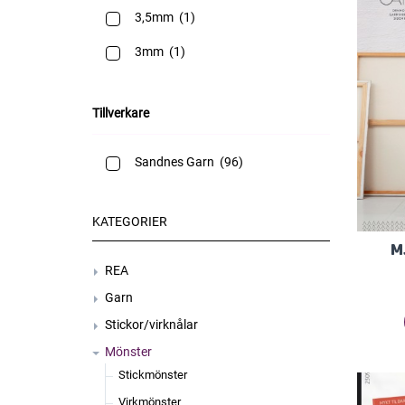
3,5mm
(1)
3mm
(1)
Tillverkare
Sandnes Garn
(96)
KATEGORIER
M
REA
Garn
Stickor/virknålar
Mönster
Stickmönster
Virkmönster