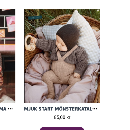
NORSKA IKONER BARN TEMA 73, MÖNSTER PÅ NORSKA
MJUK START MÖNSTERKATALOG FÖR BABY I BABYULL LANETT 2213
85,00 kr