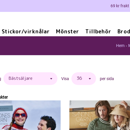
69 kr frakt
Stickor/virknålar
Mönster
Tillbehör
Brod
Hem
g
Visa
per sida
kter