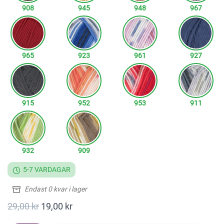
908
945
948
967
965
923
961
927
915
952
953
911
932
909
5-7 VARDAGAR
Endast 0 kvar i lager
29,00 kr
19,00 kr