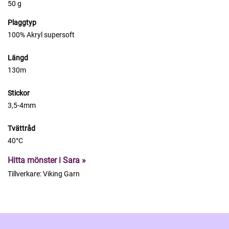
50 g
Plaggtyp
100% Akryl supersoft
Längd
130m
Stickor
3,5-4mm
Tvättråd
40°C
Hitta mönster i Sara »
Tillverkare:
Viking Garn