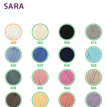
SARA
900
902
903
913
920
925
926
928
938
962
964
906